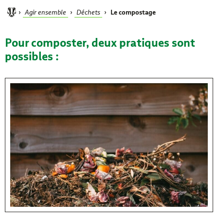
›
›
›
APEG
Agir ensemble
Déchets
Le compostage
Pour composter, deux pratiques sont
possibles :